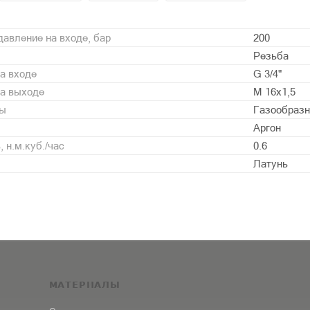
авление на входе, бар
200
Резьба
а входе
G 3/4"
на выходе
М 16х1,5
ды
Газообразн
Аргон
 н.м.куб./час
0.6
Латунь
МАТЕРИАЛЫ