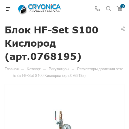
0
Блок HF-Set S100
Кислород
(арт.0768195)
—
—
—
Главная
Каталог
Регуляторы
Регуляторы давления газа
—
Блок HF-Set S100 Кислород (арт.0768195)