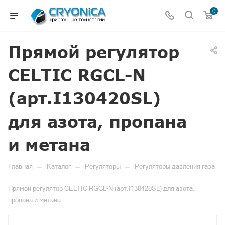
0
Прямой регулятор
CELTIC RGCL-N
(арт.I130420SL)
для азота, пропана
и метана
—
—
—
Главная
Каталог
Регуляторы
Регуляторы давления газа
—
Прямой регулятор CELTIC RGCL-N (арт.I130420SL) для азота,
пропана и метана