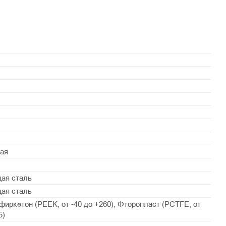
ая
ая сталь
ая сталь
иркетон (PEEK, от -40 до +260), Фторопласт (PСTFE, от
5)