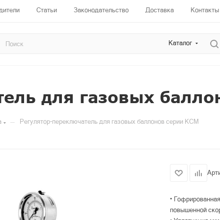
дители
Статьи
Законодательство
Доставка
Контакты
Каталог
тель для газовых балло
—
а
Регулятор-переключатель для газовых баллонов серии КСМ
Арт
• Гофрированная
повышенной скор