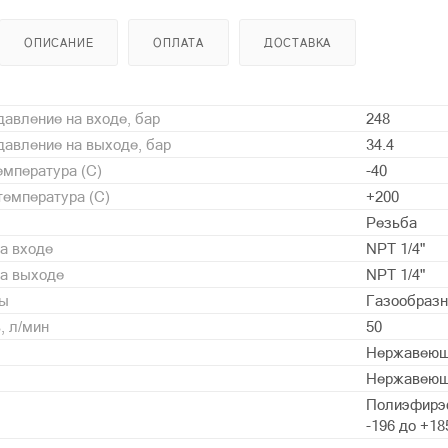
ОПИСАНИЕ
ОПЛАТА
ДОСТАВКА
авление на входе, бар
248
авление на выходе, бар
34.4
мпература (С)
-40
емпература (С)
+200
Резьба
а входе
NPT 1/4"
на выходе
NPT 1/4"
ды
Газообразн
, л/мин
50
Нержавеющ
Нержавеющ
Полиэфирэф
-196 до +18