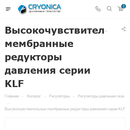
0
Высокочувствительны
мембранные
редукторы
давления серии
KLF
—
—
—
Главная
Каталог
Регуляторы
Регуляторы давления газа
—
Высокочувствительные мембранные редукторы давления серии KLF