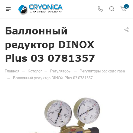
0
Баллонный
редуктор DINOX
Plus 03 0781357
—
—
—
Главная
Каталог
Регуляторы
Регуляторы расхода газа
—
Баллонный редуктор DINOX Plus 03 0781357