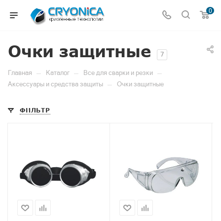
0
Очки защитные
7
—
—
—
Главная
Каталог
Все для сварки и резки
—
Аксессуары и средства защиты
Очки защитные
ФИЛЬТР