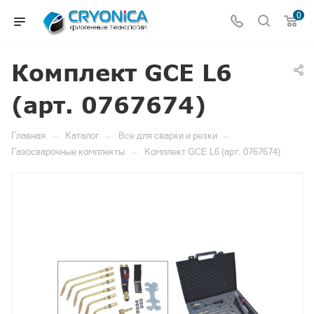
0
Комплект GCE L6
(арт. 0767674)
—
—
—
Главная
Каталог
Все для сварки и резки
—
Газосварочные комплекты
Комплект GCE L6 (арт. 0767674)