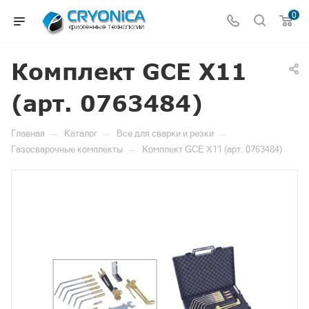
0
Комплект GCE X11
(арт. 0763484)
—
—
—
Главная
Каталог
Все для сварки и резки
—
Газосварочные комплекты
Комплект GCE X11 (арт. 0763484)