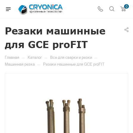
0
Резаки машинные
для GCE proFIT
—
—
—
Главная
Каталог
Все для сварки и резки
—
Машинная резка
Резаки машинные для GCE proFIT