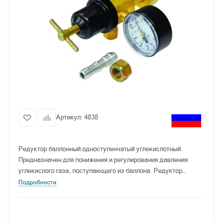
Артикул:
4838
Редуктор баллонный одноступенчатый углекислотный.
Предназначен для понижения и регулирования давления
углекислого газа, поступающего из баллона. Редуктор
автоматически поддерживает постоянным заданное рабочее
Подробности
давление газа при питании постов и установок
полуавтоматической сварки, а также других устройств. Для
повышения антикоррозийной стойкости детали