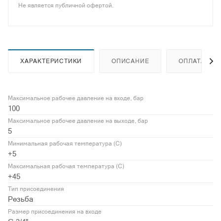
используемого механизма изготовлены из нержавеющей
Не является публичной офертой.
стали или имеют специальное покрытие. Возможна поставка
с поверенными манометрами.
ХАРАКТЕРИСТИКИ
ОПИСАНИЕ
ОПЛАТА
Максимальное рабочее давление на входе, бар
100
Максимальное рабочее давление на выходе, бар
5
Минимальная рабочая температура (С)
+5
Максимальная рабочая температура (С)
+45
Тип присоединения
Резьба
Размер присоединения на входе