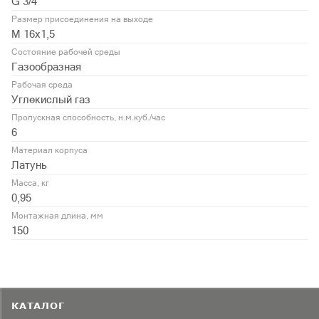
G 3/4"
Размер присоединения на выходе
М 16х1,5
Состояние рабочей среды
Газообразная
Рабочая среда
Углекислый газ
Пропускная способность, н.м.куб./час
6
Материал корпуса
Латунь
Масса, кг
0,95
Монтажная длина, мм
150
КАТАЛОГ