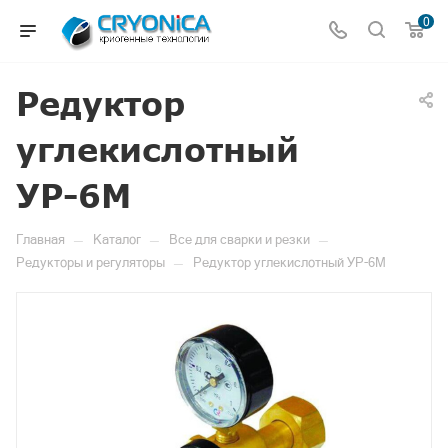
0
Редуктор
углекислотный
УР-6М
—
—
—
Главная
Каталог
Все для сварки и резки
—
Редукторы и регуляторы
Редуктор углекислотный УР-6М