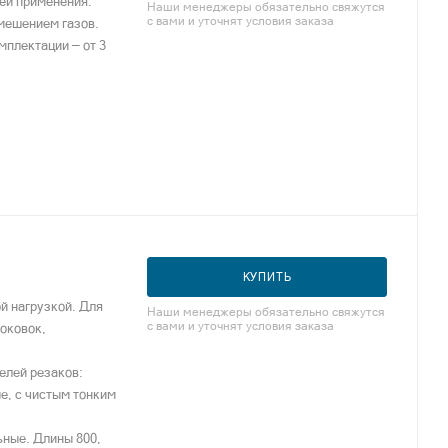
ей применения.
Наши менеджеры обязательно свяжутся
с вами и уточнят условия заказа
мешением газов.
мплектации — от 3
КУПИТЬ
й нагрузкой. Для
Наши менеджеры обязательно свяжутся
с вами и уточнят условия заказа
поковок,
елей резаков:
е, с чистым тонким
ьные. Длины 800,