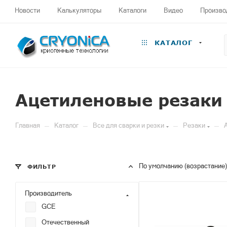
Новости
Калькуляторы
Каталоги
Видео
Произво
КАТАЛОГ
Ацетиленовые резаки
—
—
—
—
Главная
Каталог
Все для сварки и резки
Резаки
По умолчанию (возрастание)
ФИЛЬТР
Производитель
GCE
Отечественный