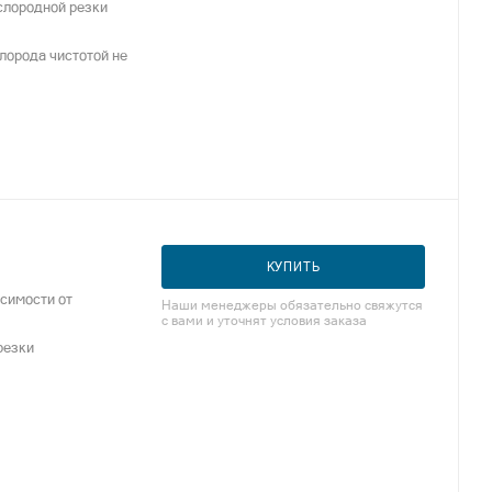
слородной резки
лорода чистотой не
КУПИТЬ
исимости от
Наши менеджеры обязательно свяжутся
с вами и уточнят условия заказа
резки