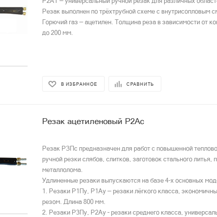
Р2АТ — универсальный ручной резак для различных област
Резак выполнен по трёхтрубной схеме с внутрисопловым с
Горючий газ — ацетилен. Толщина реза в зависимости от ко
до 200 мм.
В ИЗБРАННОЕ
СРАВНИТЬ
Резак ацетиленовый Р2Ас
Резак РЗПс предназначен для работ с повышенной теплово
ручной резки слябов, слитков, заготовок стального литья, 
металлолома.
Удлиненные резаки выпускаются на базе 4-х основных мод
1. Резаки Р1Пу, Р1Ау — резаки лёгкого класса, экономичны
резом. Длина 800 мм.
2. Резаки Р3Пу, Р2Ау – резаки среднего класса, универсал