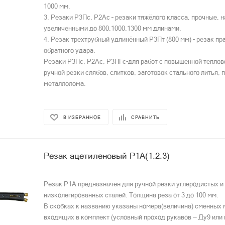
1000 мм.
3. Резаки Р3Пс, Р2Ас – резаки тяжёлого класса, прочные, 
увеличенными до 800,1000,1300 мм длинами.
4. Резак трехтрубный удлинённый Р3Пт (800 мм) – резак пр
обратного удара.
Резаки Р3Пс, Р2Ас, Р3ПГс-для работ с повышенной теплов
ручной резки слябов, слитков, заготовок стального литья, 
металлолома.
В ИЗБРАННОЕ
СРАВНИТЬ
Резак ацетиленовый Р1А(1.2.3)
Резак Р1А предназначен для ручной резки углеродистых и
низколегированных сталей. Толщина реза от 3 до 100 мм.
В скобках к названию указаны номера(величина) сменных
входящих в комплект (условный проход рукавов — Ду9 или 