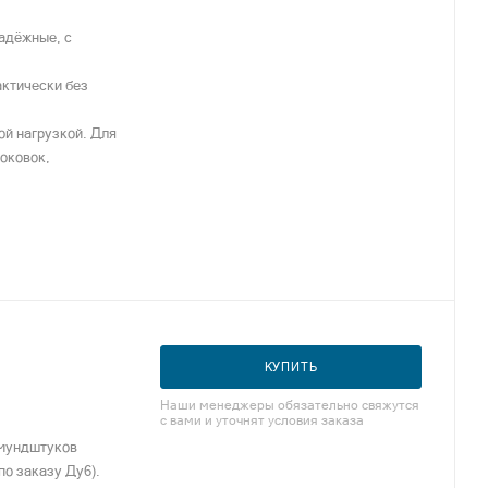
надёжные, с
актически без
ой нагрузкой. Для
поковок,
КУПИТЬ
Наши менеджеры обязательно свяжутся
с вами и уточнят условия заказа
 мундштуков
по заказу Ду6).