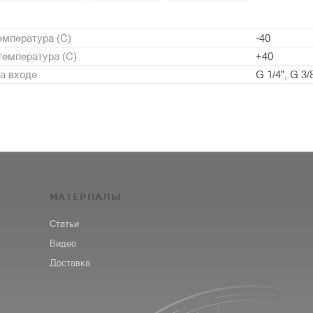
мпература (С)
-40
емпература (С)
+40
а входе
G 1/4", G 3/
МАТЕРИАЛЫ
Статьи
Видео
Доставка