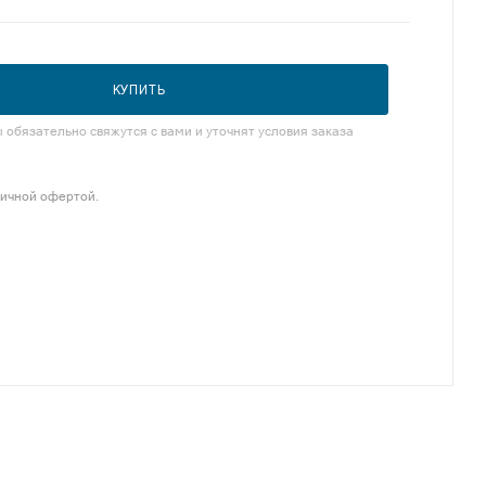
КУПИТЬ
обязательно свяжутся с вами и уточнят условия заказа
личной офертой.