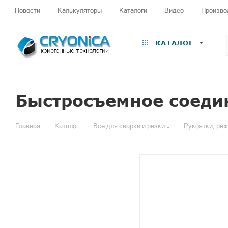
Новости
Калькуляторы
Каталоги
Видео
Произво
КАТАЛОГ
Быстросъемное соеди
—
—
—
Главная
Каталог
Все для сварки и резки
Рукоятки, ре