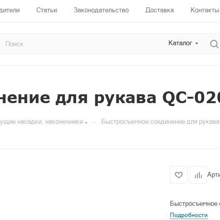
дители
Статьи
Законодательство
Доставка
Контакты
Каталог
нение для рукава QC-02
—
жущие насадки, наконечники
Быстросъемное соединение для рукава
Арт
Быстросъемное 
Подробности