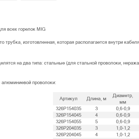
ля всех горелок MIG
о трубка, изготовленная, которая располагается внутри кабеля
лятся на два типа: стальные (для стальной проволоки, нераж
 алюминиевой проволоки:
Диаметр,
Артикул
Длина, м
мм
326P154035
3
0,6-0,9
326P154045
4
0,6-0,9
326P154055
5
0,6-0,9
326P204035
3
1,0-1,2
326P204045
4
1,0-1,2