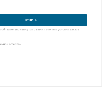
КУПИТЬ
обязательно свяжутся с вами и уточнят условия заказа
личной офертой.