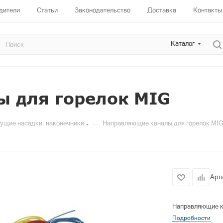
дители
Статьи
Законодательство
Доставка
Контакты
Каталог
 для горелок MIG
—
жущие насадки, наконечники
Направляющие каналы для горелок MI
Арт
Направляющие к
Подробности