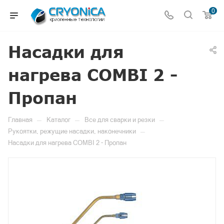
0
Насадки для
нагрева COMBI 2 -
Пропан
—
—
—
Главная
Каталог
Все для сварки и резки
—
Рукоятки, режущие насадки, наконечники
Насадки для нагрева COMBI 2 - Пропан