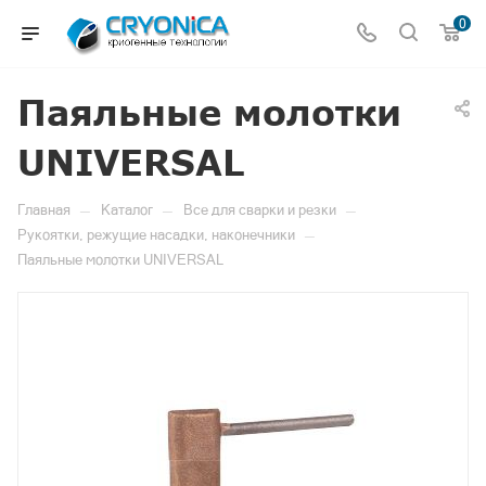
0
Паяльные молотки
UNIVERSAL
—
—
—
Главная
Каталог
Все для сварки и резки
—
Рукоятки, режущие насадки, наконечники
Паяльные молотки UNIVERSAL