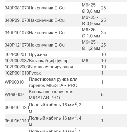
M6×25 -
340P081073
Наконечник E-Cu
25
Ø 0,8 мм
M6×25 -
340P091073
Наконечник E-Cu
25
Ø 0,9 мм
M6×25 -
340P101073
Наконечник E-Cu
25
Ø 1,0 мм
M6×25 -
340P121073
Наконечник E-Cu
25
Ø 1,2 мм
102P002011
Пружина
10
102P002037
Вставка/диффузор
M6
10
102P002003
Втулка изолирующая
10
102P001010
Гусак
1
Пластиковая ручка для
WP90010
1
горелок MIGSTAR PRO
Кнопка вкючения для
WP90009
5
MIGSTAR PRO
2
Полный кабель 16 мм
, 3
360P161130
1
м
2
Полный кабель 16 мм
, 4
360P161140
1
м
2
Полный кабель 16 мм
, 5