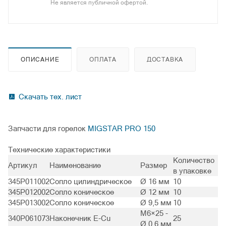
Не является публичной офертой.
ОПИСАНИЕ
ОПЛАТА
ДОСТАВКА
Скачать тех. лист
Запчасти для горелок
MIGSTAR PRO 150
Технические характеристики
Количество
Артикул
Наименование
Размер
в упаковке
345P011002
Сопло цилиндрическое
Ø 16 мм
10
345P012002
Сопло коническое
Ø 12 мм
10
345P013002
Сопло коническое
Ø 9,5 мм
10
M6×25 -
340P061073
Наконечник E-Cu
25
Ø 0,6 мм