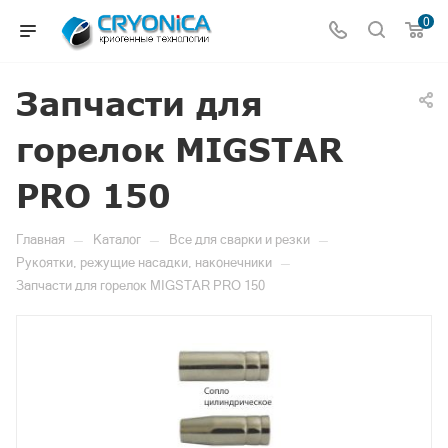
0
Запчасти для
горелок MIGSTAR
PRO 150
—
—
—
Главная
Каталог
Все для сварки и резки
—
Рукоятки, режущие насадки, наконечники
Запчасти для горелок MIGSTAR PRO 150