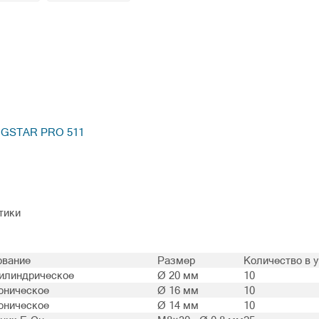
IGSTAR PRO 511
тики
ование
Размер
Количество в 
илиндрическое
Ø 20 мм
10
оническое
Ø 16 мм
10
оническое
Ø 14 мм
10