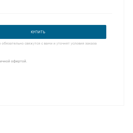
КУПИТЬ
обязательно свяжутся с вами и уточнят условия заказа
личной офертой.