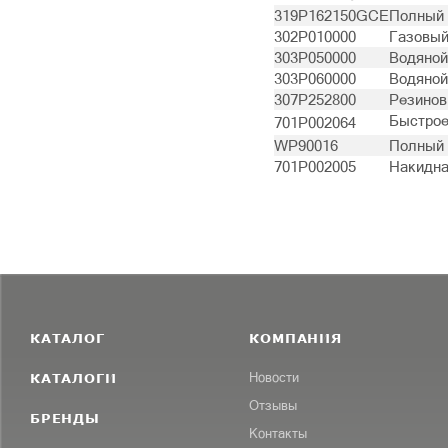
319P162150GCE
Полный 
302P010000
Газовый
303P050000
Водяной
303P060000
Водяной
307P252800
Резинов
Быстрое
701P002064
WP90016
Полный 
701P002005
Накидна
КАТАЛОГ
КОМПАНИЯ
КАТАЛОГИ
Новости
Отзывы
БРЕНДЫ
Контакты