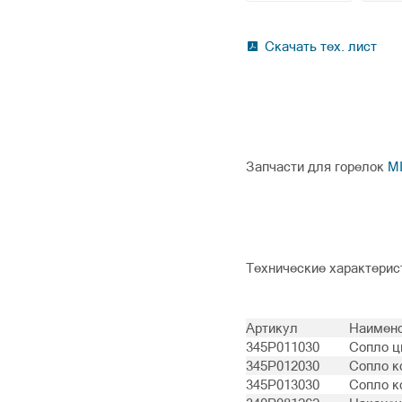
Скачать тех. лист
Запчасти для горелок
M
Технические характерис
Артикул
Наимен
345P011030
Сопло ц
345P012030
Сопло к
345P013030
Сопло к