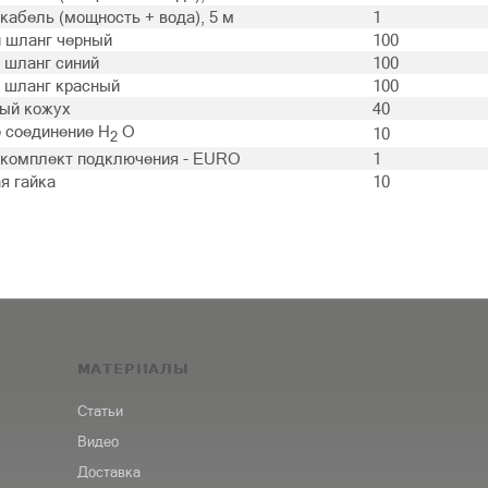
кабель (мощность + вода), 5 м
1
 шланг черный
100
 шланг синий
100
 шланг красный
100
ый кожух
40
 соединение H
O
10
2
комплект подключения - EURO
1
я гайка
10
МАТЕРИАЛЫ
Статьи
Видео
Доставка