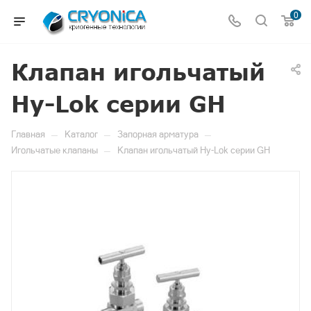
0
Клапан игольчатый
Hy-Lok серии GH
—
—
—
Главная
Каталог
Запорная арматура
—
Игольчатые клапаны
Клапан игольчатый Hy-Lok серии GH