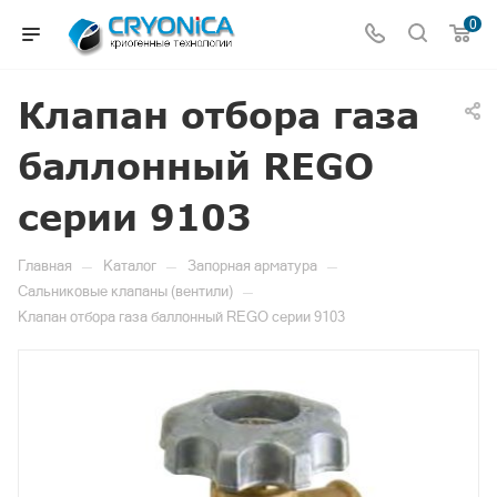
0
Клапан отбора газа
баллонный REGO
серии 9103
—
—
—
Главная
Каталог
Запорная арматура
—
Сальниковые клапаны (вентили)
Клапан отбора газа баллонный REGO серии 9103