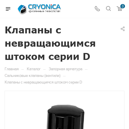
0
Клапаны с
невращающимся
штоком серии D
—
—
—
Главная
Каталог
Запорная арматура
—
Сальниковые клапаны (вентили)
Клапаны с невращающимся штоком серии D