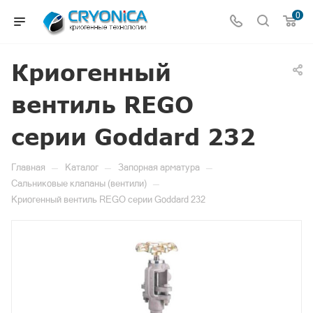
0
Криогенный
вентиль REGO
серии Goddard 232
—
—
—
Главная
Каталог
Запорная арматура
—
Сальниковые клапаны (вентили)
Криогенный вентиль REGO серии Goddard 232