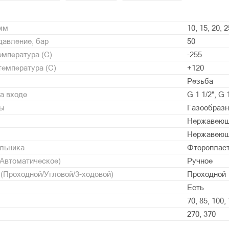
 мм
10, 15, 20, 2
давление, бар
50
мпература (С)
-255
емпература (С)
+120
Резьба
а входе
G 1 1/2", G 1
ды
Газообразн
Нержавеющ
Нержавеющ
альника
Фторопласт
/Автоматическое)
Ручное
 (Проходной/Угловой/3-ходовой)
Проходной
Есть
70, 85, 100,
270, 370