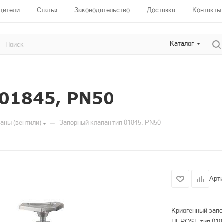
дители
Статьи
Законодательство
Доставка
Контакты
Каталог
 01845, PN50
—
аны (вентили)
Запорный клапан тип 01845, PN50
Арт
Криогенный запо
HEROSE тип 018