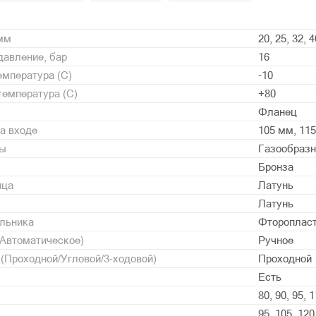
 мм
20, 25, 32, 4
давление, бар
16
мпература (С)
-10
емпература (С)
+80
Фланец
а входе
105 мм, 115
ды
Газообразн
Бронза
нца
Латунь
Латунь
альника
Фторопласт 
/Автоматическое)
Ручное
 (Проходной/Угловой/3-ходовой)
Проходной
Есть
80, 90, 95, 
95, 105, 120