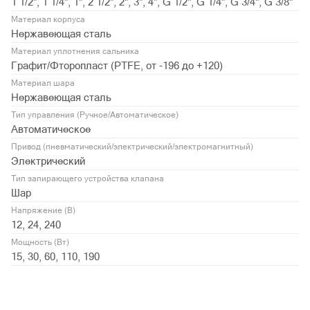
1 1/2", 1 1/4", 1", 2 1/2", 2", 3", 4", G 1/2", G 1/4", G 3/4", G 3/8"
Материал корпуса
Нержавеющая сталь
Материал уплотнения сальника
Графит/Фторопласт (PTFE, от -196 до +120)
Материал шара
Нержавеющая сталь
Тип управления (Ручное/Автоматическое)
Автоматическое
Привод (пневматический/электрический/электромагнитный)
Электрический
Тип запирающего устройства клапана
Шар
Напряжение (В)
12, 24, 240
Мощность (Вт)
15, 30, 60, 110, 190