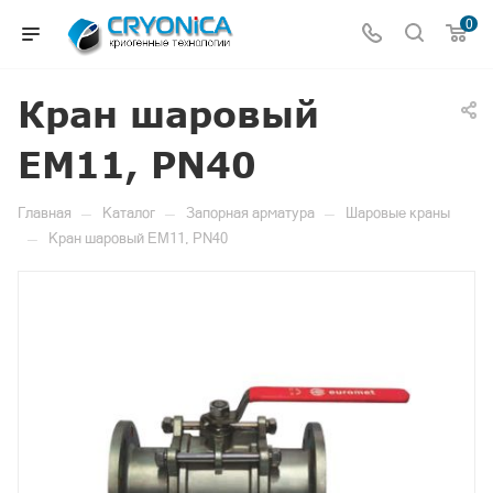
0
Кран шаровый
EM11, PN40
—
—
—
Главная
Каталог
Запорная арматура
Шаровые краны
—
Кран шаровый EM11, PN40