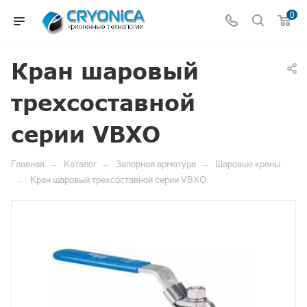
0
Кран шаровый
трехсоставной
серии VBXO
—
—
—
Главная
Каталог
Запорная арматура
Шаровые краны
—
Кран шаровый трехсоставной серии VBXO