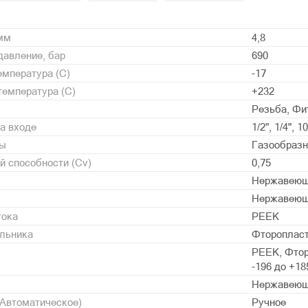
 мм
4,8
давление, бар
690
мпература (С)
-17
емпература (С)
+232
Резьба, Фи
а входе
1/2", 1/4", 
ды
Газообразн
 способности (Cv)
0,75
Нержавеющ
Нержавеющ
тока
PEEK
альника
Фторопласт 
PEEK, Фтор
-196 до +18
Нержавеющ
/Автоматическое)
Ручное