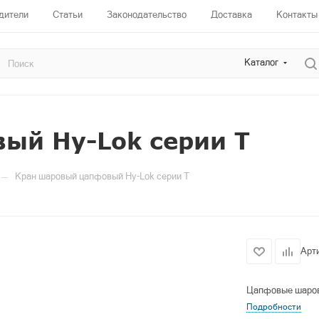
дители
Статьи
Законодательство
Доставка
Контакты
Каталог
ый Hy-Lok серии T
—
Кран шаровый цапфовый Hy-Lok серии T
Арт
Цапфовые шаровы
Подробности