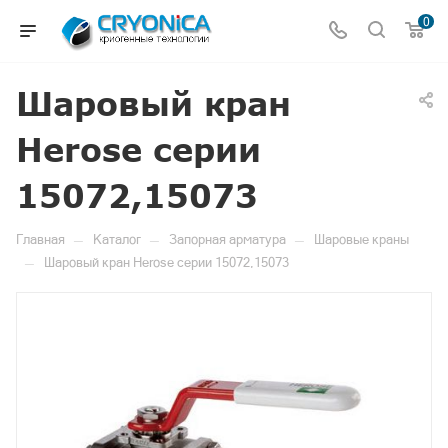
0
Шаровый кран
Herose серии
15072,15073
—
—
—
Главная
Каталог
Запорная арматура
Шаровые краны
—
Шаровый кран Herose серии 15072,15073