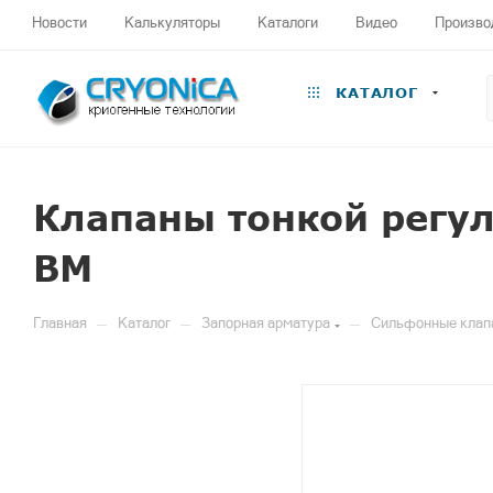
Новости
Калькуляторы
Каталоги
Видео
Произво
КАТАЛОГ
Клапаны тонкой регу
ВМ
—
—
—
Главная
Каталог
Запорная арматура
Сильфонные клап