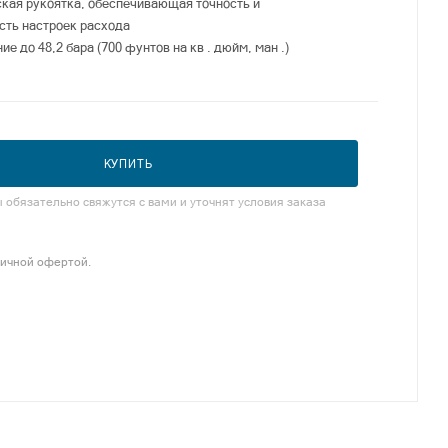
кая рукоятка, обеспечивающая точность и
сть настроек расхода
ие до 48,2 бара (700 фунтов на кв . дюйм, ман .)
атура до 482°C (900°F)
з нержавеющей стали 316
КУПИТЬ
обязательно свяжутся с вами и уточнят условия заказа
личной офертой.