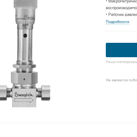
• Микрометричес
воспроизводимо
• Рабочее давлен
• Рабочая темпер
Подробности
• Конструкция и
Наши менеджеры 
Не является пуб