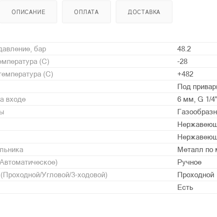
ОПИСАНИЕ
ОПЛАТА
ДОСТАВКА
давление, бар
48.2
мпература (С)
-28
емпература (С)
+482
Под привар
а входе
6 мм, G 1/4"
ды
Газообразн
Нержавеющ
Нержавеющ
альника
Металл по 
/Автоматическое)
Ручное
 (Проходной/Угловой/3-ходовой)
Проходной
Есть