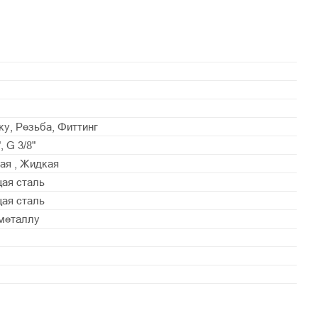
ку, Резьба, Фиттинг
, G 3/8"
ая , Жидкая
ая сталь
ая сталь
металлу