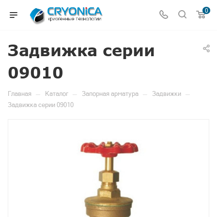
0
Задвижка серии
09010
—
—
—
—
Главная
Каталог
Запорная арматура
Задвижки
Задвижка серии 09010