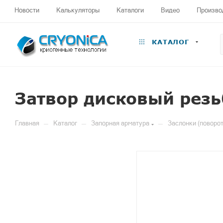
Новости
Калькуляторы
Каталоги
Видео
Произво
КАТАЛОГ
Затвор дисковый резь
—
—
—
Главная
Каталог
Запорная арматура
Заслонки (поворо