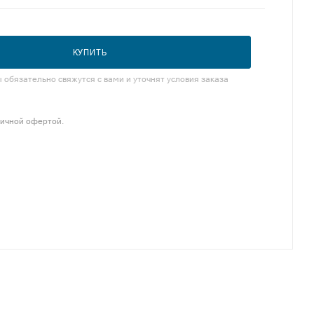
КУПИТЬ
обязательно свяжутся с вами и уточнят условия заказа
личной офертой.