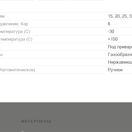
 мм
15, 20, 25, 3
давление, бар
6
мпература (С)
-30
емпература (С)
+150
Под привар
ды
Газообразн
Нержавеющ
/Автоматическое)
Ручное
МАТЕРИАЛЫ