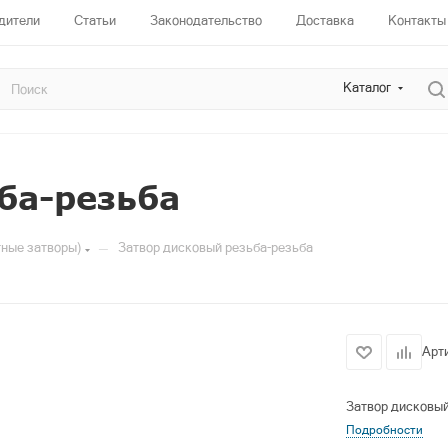
дители
Статьи
Законодательство
Доставка
Контакты
Каталог
ба-резьба
—
тные затворы)
Затвор дисковый резьба-резьба
Арт
Затвор дисковый
Подробности