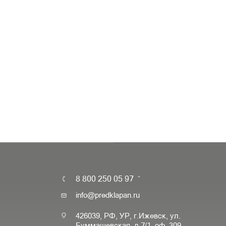
8 800 250 05 97
info@predklapan.ru
426039, РФ, УР, г.Ижевск, ул.
Буммашевская, д.7/1, оф. 309