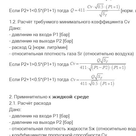
Если P2+1<0.5*(P1+1) тогда
[норм.
1.2. Расчёт требуемого минимального коэффициента Cv
Дано:
- давление на входе P1 [бар]
- давление на выходе P2 [бар]
- расход Q [норм. литр/мин]
- относительная плотность газа Sг (относительно воздуха)
Если P2+1>0.5*(P1+1) тогда
Если P2+1<0.5*(P1+1) тогда
жидкой среде
2. Применительно к
2.1. Расчёт расхода
Дано:
- давление на входе P1 [бар]
- давление на выходе P2 [бар]
- относительная плотность жидкости Sж (относительно во
- коэффициентом пропускной способности Cv