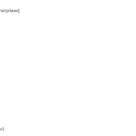
 литр/мин]
ды)