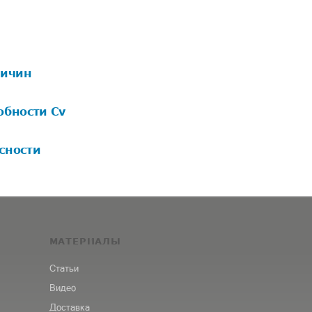
личин
обности Cv
сности
МАТЕРИАЛЫ
Статьи
Видео
Доставка