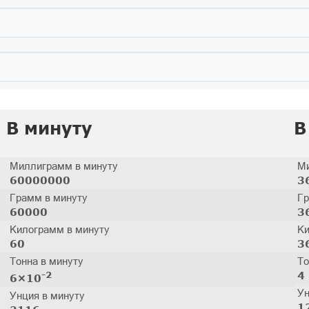
В минуту
В
Миллиграмм в минуту
Ми
60000000
3
Грамм в минуту
Гр
60000
3
Килограмм в минуту
Ки
60
3
Тонна в минуту
То
-2
4
6×10
Ун
Унция в минуту
1