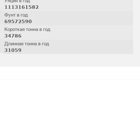
Унция в год
1113161582
Фунт в год
69572590
Короткая тонна в год
34786
Длинная тонна в год
31059