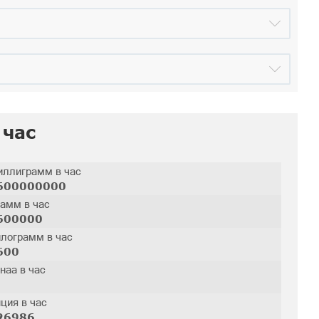
 час
ллиграмм в час
600000000
амм в час
600000
лограмм в час
600
наа в час
ция в час
26986