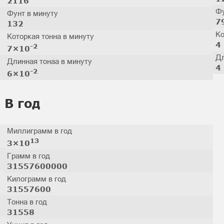
2116
Фу
Фунт в минуту
7
132
Ко
Которкая тонна в минуту
4
-2
7×10
Дл
Длинная тонаа в минуту
4
-2
6×10
В год
Миллиграмм в год
13
3×10
Грамм в год
31557600000
Килограмм в год
31557600
Тонна в год
31558