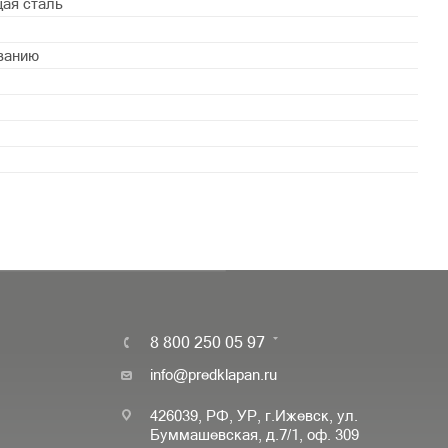
ая сталь
ванию
8 800 250 05 97
info@predklapan.ru
426039, РФ, УР, г.Ижевск, ул.
Буммашевская, д.7/1, оф. 309