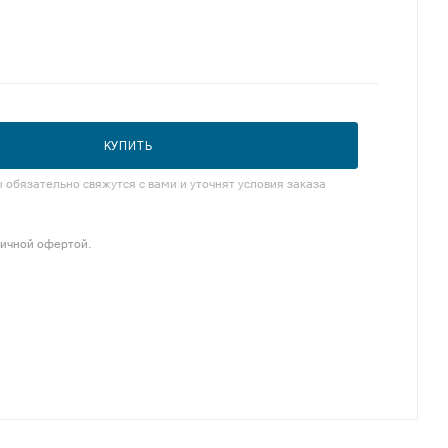
КУПИТЬ
обязательно свяжутся с вами и уточнят условия заказа
личной офертой.