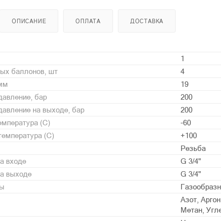
ОПИСАНИЕ
ОПЛАТА
ДОСТАВКА
1
ых баллонов, шт
4
 мм
19
давление, бар
200
авление на выходе, бар
200
мпература (С)
-60
емпература (С)
+100
Резьба
а входе
G 3/4"
на выходе
G 3/4"
ды
Газообразн
Азот, Аргон
Метан, Угл