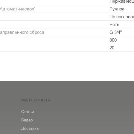
Нержавеющ
/Автоматическое)
Ручное
По согласо
Есть
аправленного сброса
G 3/4"
800
20
МАТЕРИАЛЫ
Статьи
Видео
Доставка