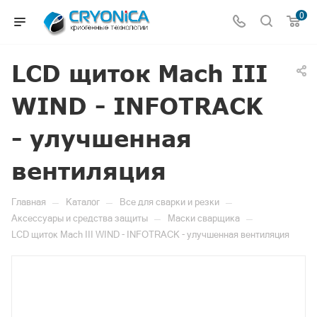
0
LCD щиток Mach III
WIND - INFOTRACK
- улучшенная
вентиляция
—
—
—
Главная
Каталог
Все для сварки и резки
—
—
Аксессуары и средства защиты
Маски сварщика
LCD щиток Mach III WIND - INFOTRACK - улучшенная вентиляция