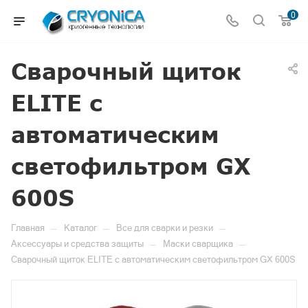
0
Сварочный щиток
ELITE с
автоматическим
светофильтром GX
600S
—
—
—
Главная
Каталог
Все для сварки и резки
—
—
Аксессуары и средства защиты
Маски сварщика
Сварочный щиток ELITE с автоматическим светофильтром GX 600S