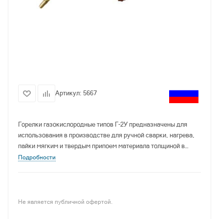
Артикул:
5667
Горелки газокислородные типов Г-2У предназначены для
использования в производстве для ручной сварки, нагрева,
пайки мягким и твердым припоем материала толщиной в
пределах от 4,0 мм до 0,1 мм с применением в качестве
Подробности
горючего ацетилена или пропан-бутана и кислорода чистотой
не ниже 99,2% по ГОСТ 5583.
Не является публичной офертой.