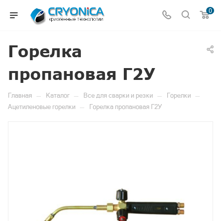
0
Горелка
пропановая Г2У
—
—
—
—
Главная
Каталог
Все для сварки и резки
Горелки
—
Ацетиленовые горелки
Горелка пропановая Г2У