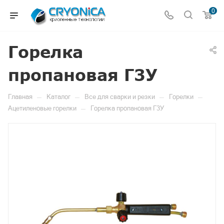
0
Горелка
пропановая Г3У
—
—
—
—
Главная
Каталог
Все для сварки и резки
Горелки
—
Ацетиленовые горелки
Горелка пропановая Г3У