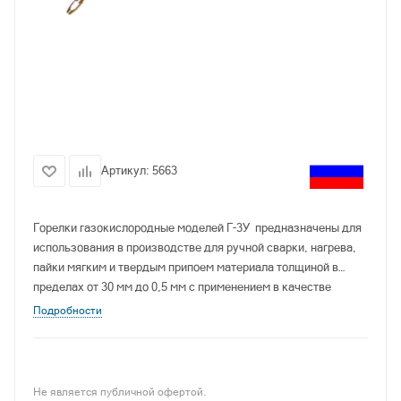
Артикул:
5663
Горелки газокислородные моделей Г-3У
предназначены для
использования в производстве для ручной сварки, нагрева,
пайки мягким и твердым припоем материала толщиной в
пределах от 30 мм до 0,5 мм с применением в качестве
горючего ацетилена или пропан-бутана и кислорода чистотой
Подробности
не ниже 99,2 % по ГОСТ 5583.
Не является публичной офертой.