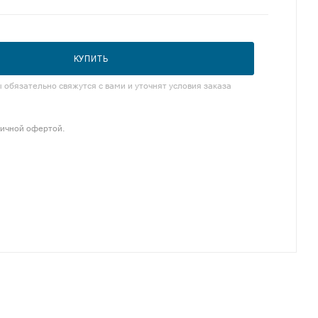
КУПИТЬ
обязательно свяжутся с вами и уточнят условия заказа
личной офертой.