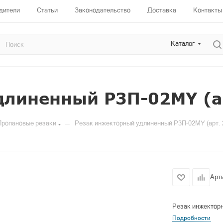
дители
Статьи
Законодательство
Доставка
Контакты
Каталог
длиненный P3П-02МY (а
—
Пропановые резаки
Резак инжекторный удлиненный P3П-02МY (арт. 
Арт
Резак инжектор
Подробности