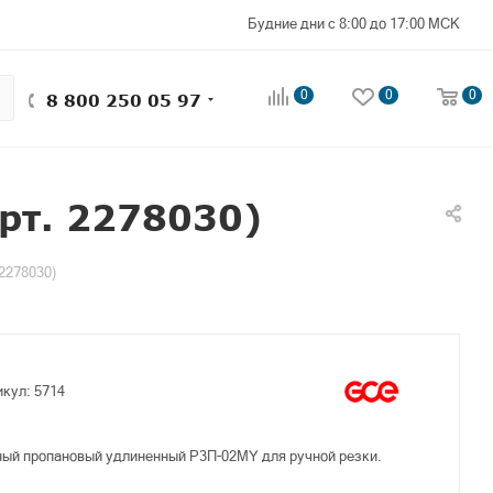
Будние дни с 8:00 до 17:00 МСК
0
0
0
8 800 250 05 97
рт. 2278030)
2278030)
икул:
5714
ный пропановый удлиненный P3П-02МY для ручной резки.