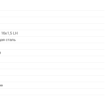
 16х1,5 LH
ая сталь
й
ое