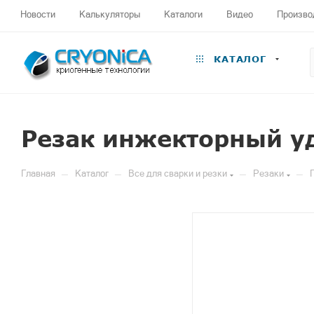
Новости
Калькуляторы
Каталоги
Видео
Произво
КАТАЛОГ
Резак инжекторный у
—
—
—
—
Главная
Каталог
Все для сварки и резки
Резаки