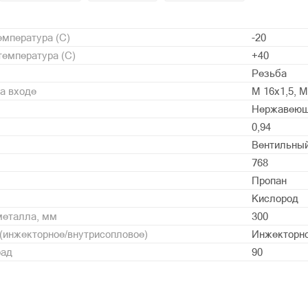
мпература (С)
-20
емпература (С)
+40
Резьба
а входе
М 16х1,5, М
Нержавеющ
0,94
Вентильны
768
Пропан
Кислород
металла, мм
300
(инжекторное/внутрисопловое)
Инжекторн
рад
90