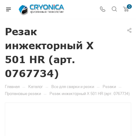
0
Резак
инжекторный X
501 HR (арт.
0767734)
—
—
—
—
Главная
Каталог
Все для сварки и резки
Резаки
—
Пропановые резаки
Резак инжекторный X 501 HR (арт. 0767734)