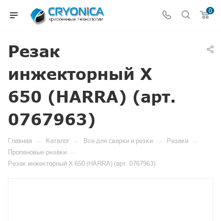
0
Резак
инжекторный X
650 (HARRA) (арт.
0767963)
—
—
—
—
Главная
Каталог
Все для сварки и резки
Резаки
—
Пропановые резаки
Резак инжекторный X 650 (HARRA) (арт. 0767963)