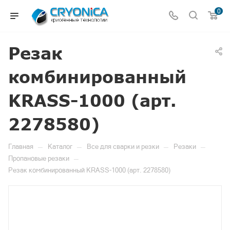
0
Резак
комбинированный
KRASS-1000 (арт.
2278580)
—
—
—
—
Главная
Каталог
Все для сварки и резки
Резаки
—
Пропановые резаки
Резак комбинированный KRASS-1000 (арт. 2278580)