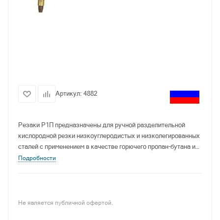
Артикул:
4882
Резаки Р1П предназначены для ручной разделительной
кислородной резки низкоуглеродистых и низколегированных
сталей с применением в качестве горючего пропан-бутана и
кислорода чистотой не ниже 99,7 % по ГОСТ 5583.
Подробности
Не является публичной офертой.