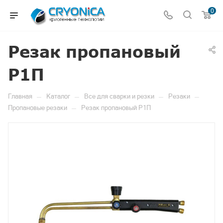
0
Резак пропановый
Р1П
—
—
—
—
Главная
Каталог
Все для сварки и резки
Резаки
—
Пропановые резаки
Резак пропановый Р1П