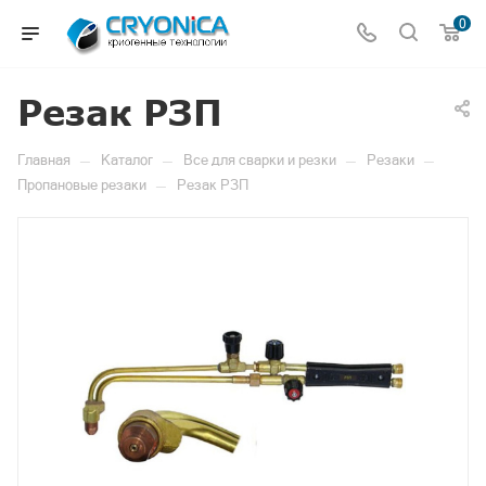
0
Резак РЗП
—
—
—
—
Главная
Каталог
Все для сварки и резки
Резаки
—
Пропановые резаки
Резак РЗП