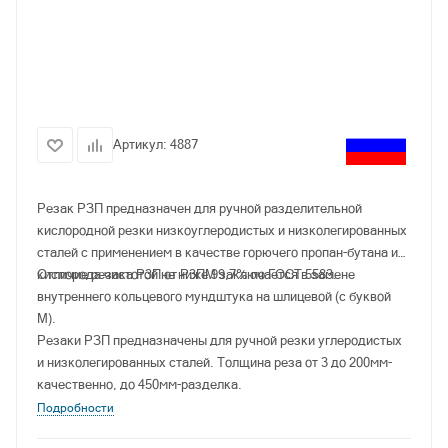
Артикул:
4887
Резак РЗП предназначен для ручной разделительной
кислородной резки низкоуглеродистых и низколегированных
сталей с применением в качестве горючего пропан-бутана и
кислорода чистотой не ниже 99,7% по ГОСТ 5583.
Отличие резака Р3П от Р3ПМ заключается в замене
внутреннего кольцевого мундштука на шлицевой (с буквой
М).
Резаки РЗП предназначены для ручной резки углеродистых
и низколегированных сталей. Толщина реза от 3 до 200мм-
качественно, до 450мм-разделка.
Подробности