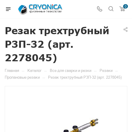
0
Резак трехтрубный
P3П-32 (арт.
2278045)
—
—
—
—
Главная
Каталог
Все для сварки и резки
Резаки
—
Пропановые резаки
Резак трехтрубный P3П-32 (арт. 2278045)