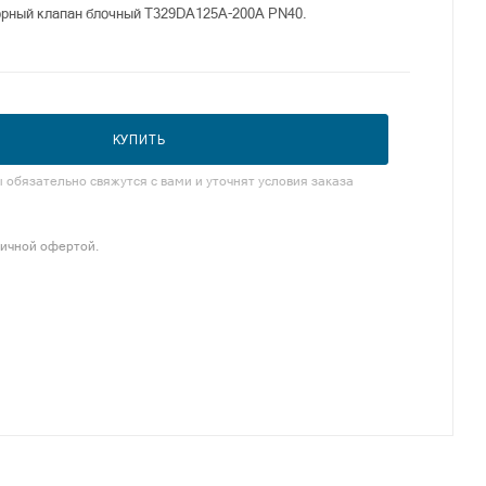
орный клапан блочный T329DA125A-200A PN40.
КУПИТЬ
обязательно свяжутся с вами и уточнят условия заказа
личной офертой.