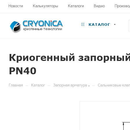
Новости
Калькуляторы
Каталоги
Видео
Произво
КАТАЛОГ
Криогенный запорный
PN40
—
—
—
Главная
Каталог
Запорная арматура
Сальниковые клап