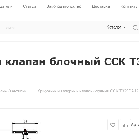
дители
Статьи
Законодательство
Доставка
Контакты
Каталог
 клапан блочный CCK 
—
аны (вентили)
Криогенный запорный клапан блочный CCK T329DA12
Арт