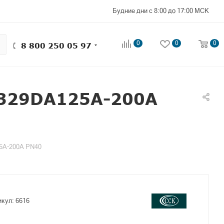
Будние дни с 8:00 до 17:00 МСК
0
0
0
8 800 250 05 97
T329DA125A-200A
5A-200A PN40
икул:
6616