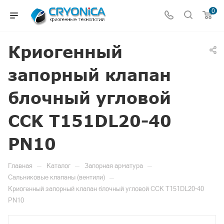
0
Криогенный
запорный клапан
блочный угловой
CCK T151DL20-40
PN10
—
—
—
Главная
Каталог
Запорная арматура
—
Сальниковые клапаны (вентили)
Криогенный запорный клапан блочный угловой CCK T151DL20-40
PN10