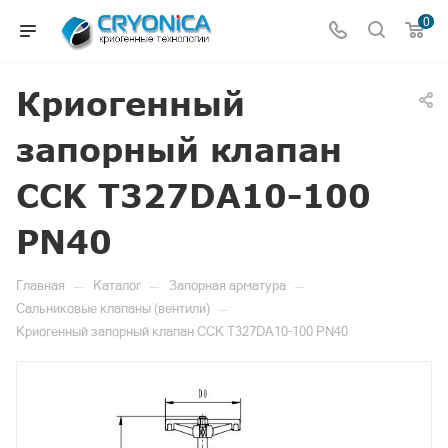
0
Криогенный
запорный клапан
CCK T327DA10-100
PN40
—
—
—
Главная
Каталог
Запорная арматура
—
Сальниковые клапаны (вентили)
Криогенный запорный клапан CCK T327DA10-100 PN40